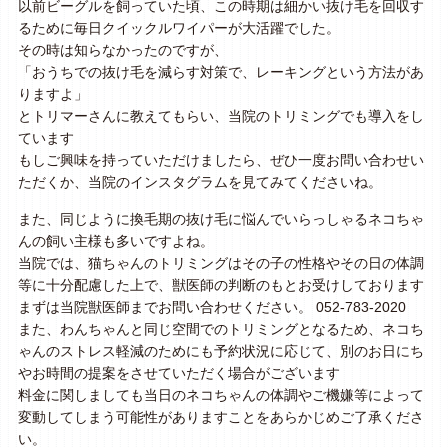
以前ビーグルを飼っていた頃、この時期は細かい抜け毛を回収す
るために毎日クイックルワイパーが大活躍でした。
その時は知らなかったのですが、
「おうちでの抜け毛を減らす対策で、レーキングという方法があ
りますよ」
とトリマーさんに教えてもらい、当院のトリミングでも導入をし
ています
もしご興味を持っていただけましたら、ぜひ一度お問い合わせい
ただくか、当院のインスタグラムを見てみてくださいね。
また、同じように換毛期の抜け毛に悩んでいらっしゃるネコちゃ
んの飼い主様も多いですよね。
当院では、猫ちゃんのトリミングはその子の性格やその日の体調
等に十分配慮した上で、獣医師の判断のもとお受けしております
まずは当院獣医師までお問い合わせください。 052-783-2020
また、わんちゃんと同じ空間でのトリミングとなるため、ネコち
ゃんのストレス軽減のためにも予約状況に応じて、別のお日にち
やお時間の提案をさせていただく場合がございます
料金に関しましても当日のネコちゃんの体調やご機嫌等によって
変動してしまう可能性がありますことをあらかじめご了承くださ
い。