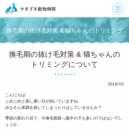
換毛期の抜け毛対策 & 猫ちゃんのトリミング
について
換毛期の抜け毛対策 & 猫ちゃんの
HOME
ブログ
換毛期の抜け毛対策 & 猫ちゃんのトリミング
について
トリミングについて
2019/7/2
こんにちは
じめじめと蒸し暑い日が続いていますね
みなさん体調を崩してしまったりはしていませんか？
季節の変わり目で、今換毛期真っ最中の子も多いのではないでし
ょうか。